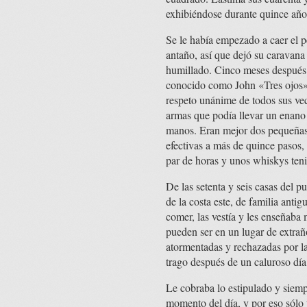
exhibiéndose durante quince año
Se le había empezado a caer el p
antaño, así que dejó su caravana
humillado. Cinco meses después d
conocido como John «Tres ojos»— 
respeto unánime de todos sus veci
armas que podía llevar un enano
manos. Eran mejor dos pequeñas 
efectivas a más de quince pasos
par de horas y unos whiskys tenia
De las setenta y seis casas del 
de la costa este, de familia anti
comer, las vestía y les enseñaba
pueden ser en un lugar de extrañ
atormentadas y rechazadas por l
trago después de un caluroso día
Le cobraba lo estipulado y siemp
momento del día, y por eso sólo t