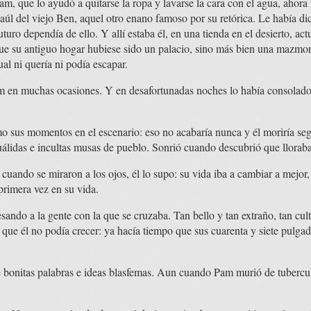
Pam, que lo ayudó a quitarse la ropa y lavarse la cara con el agua, ahora 
baúl del viejo Ben, aquel otro enano famoso por su retórica. Le había di
futuro dependía de ello. Y allí estaba él, en una tienda en el desierto, 
ue su antiguo hogar hubiese sido un palacio, sino más bien una mazmorr
ual ni quería ni podía escapar.
m en muchas ocasiones. Y en desafortunadas noches lo había consolado 
mo sus momentos en el escenario: eso no acabaría nunca y él moriría se
cuálidas e incultas musas de pueblo. Sonrió cuando descubrió que lloraba
 cuando se miraron a los ojos, él lo supo: su vida iba a cambiar a mejor
primera vez en su vida.
sando a la gente con la que se cruzaba. Tan bello y tan extraño, tan cul
 que él no podía crecer: ya hacía tiempo que sus cuarenta y siete pulgad
e bonitas palabras e ideas blasfemas. Aun cuando Pam murió de tubercul