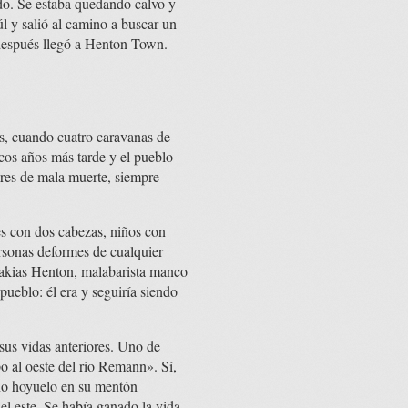
ndo. Se estaba quedando calvo y
l y salió al camino a buscar un
 después llegó a Henton Town.
s, cuando cuatro caravanas de
ocos años más tarde y el pueblo
ares de mala muerte, siempre
es con dos cabezas, niños con
rsonas deformes de cualquier
alakias Henton, malabarista manco
pueblo: él era y seguiría siendo
sus vidas anteriores. Uno de
 al oeste del río Remann». Sí,
ño hoyuelo en su mentón
el este. Se había ganado la vida