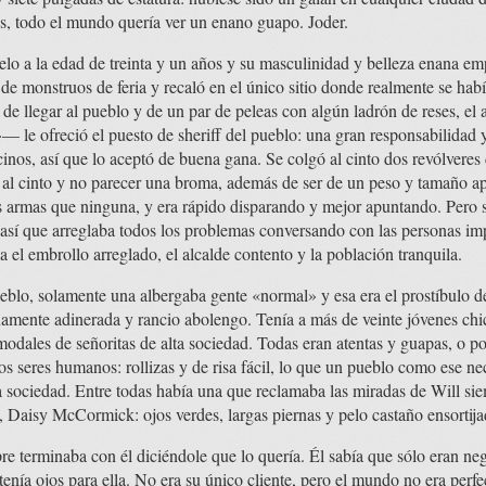
s, todo el mundo quería ver un enano guapo. Joder.
elo a la edad de treinta y un años y su masculinidad y belleza enana e
 de monstruos de feria y recaló en el único sitio donde realmente se hab
e llegar al pueblo y de un par de peleas con algún ladrón de reses, e
le ofreció el puesto de sheriff del pueblo: una gran responsabilidad y
nos, así que lo aceptó de buena gana. Se colgó al cinto dos revólveres d
 al cinto y no parecer una broma, además de ser de un peso y tamaño a
armas que ninguna, y era rápido disparando y mejor apuntando. Pero s
, así que arreglaba todos los problemas conversando con las personas i
 el embrollo arreglado, el alcalde contento y la población tranquila.
pueblo, solamente una albergaba gente «normal» y esa era el prostíbulo 
guamente adinerada y rancio abolengo. Tenía a más de veinte jóvenes chi
 modales de señoritas de alta sociedad. Todas eran atentas y guapas, o 
os seres humanos: rollizas y de risa fácil, lo que un pueblo como ese ne
a sociedad. Entre todas había una que reclamaba las miradas de Will si
, Daisy McCormick: ojos verdes, largas piernas y pelo castaño ensortija
re terminaba con él diciéndole que lo quería. Él sabía que sólo eran ne
enía ojos para ella. No era su único cliente, pero el mundo no era perfe