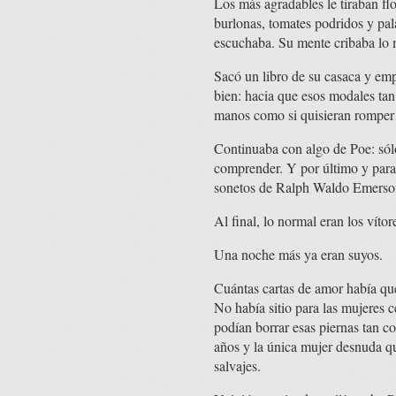
Los más agradables le tiraban fl
burlonas, tomates podridos y pal
escuchaba. Su mente cribaba lo 
Sacó un libro de su casaca y emp
bien: hacia que esos modales tan 
manos como si quisieran romper 
Continuaba con algo de Poe: sólo 
comprender. Y por último y para
sonetos de Ralph Waldo Emerso
Al final, lo normal eran los víto
Una noche más ya eran suyos.
Cuántas cartas de amor había qu
No había sitio para las mujeres c
podían borrar esas piernas tan co
años y la única mujer desnuda que
salvajes.