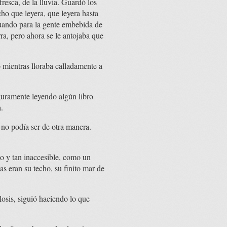
fresca, de la lluvia. Guardó los
cho que leyera, que leyera hasta
actuando para la gente embebida de
a, pero ahora se le antojaba que
mientras lloraba calladamente a
guramente leyendo algún libro
.
, no podía ser de otra manera.
to y tan inaccesible, como un
as eran su techo, su finito mar de
osis, siguió haciendo lo que