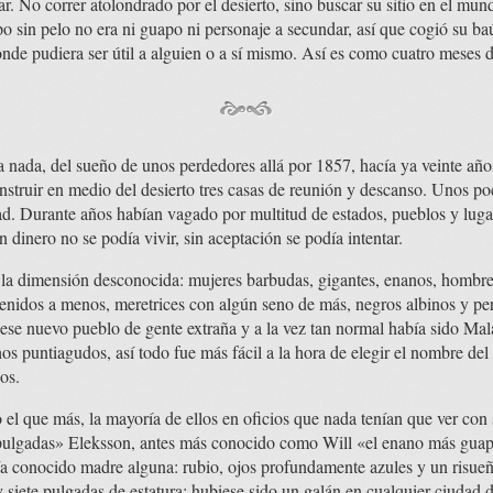
r. No correr atolondrado por el desierto, sino buscar su sitio en el mu
 sin pelo no era ni guapo ni personaje a secundar, así que cogió su baú
onde pudiera ser útil a alguien o a sí mismo. Así es como cuatro meses
 nada, del sueño de unos perdedores allá por 1857, hacía ya veinte año
onstruir en medio del desierto tres casas de reunión y descanso. Unos p
idad. Durante años habían vagado por multitud de estados, pueblos y lug
 dinero no se podía vivir, sin aceptación se podía intentar.
n la dimensión desconocida: mujeres barbudas, gigantes, enanos, hombr
venidos a menos, meretrices con algún seno de más, negros albinos y pe
 ese nuevo pueblo de gente extraña y a la vez tan normal había sido M
s puntiagudos, así todo fue más fácil a la hora de elegir el nombre del 
os.
el que más, la mayoría de ellos en oficios que nada tenían que ver con 
e pulgadas» Eleksson, antes más conocido como Will «el enano más guapo
a conocido madre alguna: rubio, ojos profundamente azules y un risue
 siete pulgadas de estatura: hubiese sido un galán en cualquier ciudad d