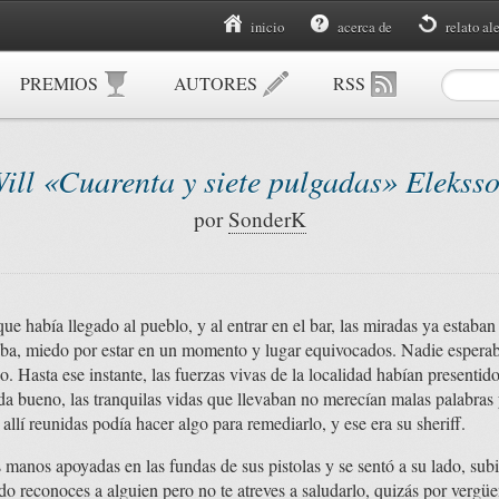
inicio
acerca de
relato al
PREMIOS
AUTORES
RSS
ill «Cuarenta y siete pulgadas» Elekss
por
SonderK
e había llegado al pueblo, y al entrar en el bar, las miradas ya estaban
aba, miedo por estar en un momento y lugar equivocados. Nadie esperaba 
 Hasta ese instante, las fuerzas vivas de la localidad habían presentid
da bueno, las tranquilas vidas que llevaban no merecían malas palabras
llí reunidas podía hacer algo para remediarlo, y ese era su sheriff.
s manos apoyadas en las fundas de sus pistolas y se sentó a su lado, su
 reconoces a alguien pero no te atreves a saludarlo, quizás por vergü