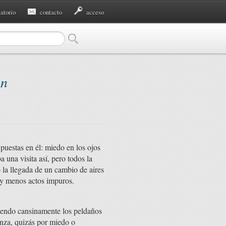
eatorio
contacto
acceso
on
 puestas en él: miedo en los ojos
una visita así, pero todos la
o la llegada de un cambio de aires
 y menos actos impuros.
biendo cansinamente los peldaños
enza, quizás por miedo o