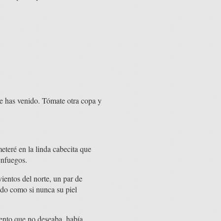
de has venido. Tómate otra copa y
teré en la linda cabecita que
enfuegos.
ientos del norte, un par de
endo como si nunca su piel
mento que no deseaba, había