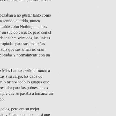
mpezaban a no gustar tanto como
ía sentido querido, nunca
l alcalde John Nothing —antes
 un sueldo escueto, pero con el
el calibre veintidós, las únicas
propiadas para sus pequeñas
abía que sus armas no eran
mplicadas y normalmente con un
de Miss Laroux, señora francesa
cas a su cargo, les daba de
por lo menos todo lo guapas que
cesitaba para las pobres almas
empre que se pasaba a tomarse un
do.
gocios, pero era su mejor
cto y él tampoco lo era, así que