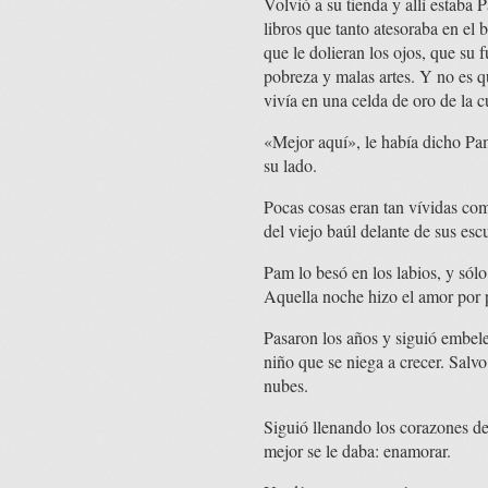
Volvió a su tienda y allí estaba 
libros que tanto atesoraba en el 
que le dolieran los ojos, que su 
pobreza y malas artes. Y no es q
vivía en una celda de oro de la c
«Mejor aquí», le había dicho Pa
su lado.
Pocas cosas eran tan vívidas co
del viejo baúl delante de sus es
Pam lo besó en los labios, y sólo
Aquella noche hizo el amor por 
Pasaron los años y siguió embele
niño que se niega a crecer. Salvo
nubes.
Siguió llenando los corazones d
mejor se le daba: enamorar.