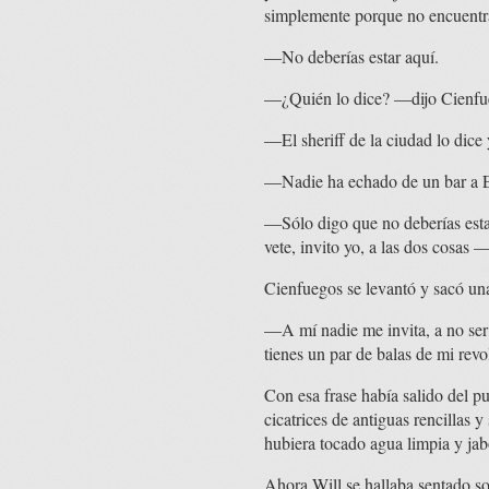
simplemente porque no encuentra
—No deberías estar aquí.
—¿Quién lo dice? —dijo Cienfue
—El sheriff de la ciudad lo dice y
—Nadie ha echado de un bar a En
—Sólo digo que no deberías estar
vete, invito yo, a las dos cosas —
Cienfuegos se levantó y sacó u
—A mí nadie me invita, a no ser
tienes un par de balas de mi rev
Con esa frase había salido del p
cicatrices de antiguas rencillas y
hubiera tocado agua limpia y jab
Ahora Will se hallaba sentado so