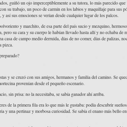
dos, guiñó un ojo imperceptiblemente a su tutora, lo más parecido que 
con su trabajo, un poco de carmín en los labios y maquillaje para sus p
s, y así sus emociones se verían desde cualquier lugar de los palcos.
polvoriento y marchito, de esa parte del país sucio y mezquino, hermoso
a, pero su cara y su cuerpo le habían llevado hasta allí y no echaba de 
na casa de campo medio derruida, días de no comer, días de palizas, no
a pizca.
preparado?
tistas y se cruzó con sus amigos, hermanos y familia del camino. Se qued
 mortecina provenían desde el pequeño escenario.
o, sin prisa: no la necesitaba, se sabía ganador ahí arriba.
es de la primera fila era lo que más le gustaba: podía descubrir sueños 
uria y una pertinaz y morbosa curiosidad. Se sabía el enano más bello en