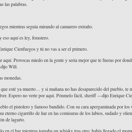
s las palabras.
gos mientras seguía mirando al camarero extraño.
 eso aquí es ley, forastero.
rique Cienfuegos y tú no vas a ser el primero.
 aquí. Provocas miedo en la gente y sería mejor que te fueras por don
dijo Will.
nas monedas.
 que esté ya muerto… y si mañana no has desaparecido del pueblo, te me
olver. Espero no verte por aquí. Pónmelo fácil, sheriff —dijo Enrique Ci
ueblo el pistolero y famoso bandido. Con su cara apergaminada por los v
 su eterno cigarrillo de liar en las comisuras de los labios, sudado y oli
ón de lagarto.
lo en el bar mientras tomaba un whisky tras otro: había llegado el mo