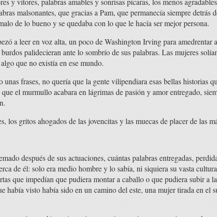
ores y vítores, palabras amables y sonrisas pícaras, los menos agradable
abras malsonantes, que gracias a Pam, que permanecía siempre detrás de 
malo de lo bueno y se quedaba con lo que le hacía ser mejor persona.
ezó a leer en voz alta, un poco de Washington Irving para amedrentar a
burdos palidecieran ante lo sombrío de sus palabras. Las mujeres solían 
algo que no existía en ese mundo.
unas frases, no quería que la gente vilipendiara esas bellas historias 
 que el murmullo acabara en lágrimas de pasión y amor entregado, siemp
n.
res, los gritos ahogados de las jovencitas y las muecas de placer de las 
emado después de sus actuaciones, cuántas palabras entregadas, perdid
erca de él: solo era medio hombre y lo sabía, ni siquiera su vasta cultur
rtas que impedían que pudiera montar a caballo o que pudiera subir a la s
 había visto había sido en un camino del este, una mujer tirada en el s