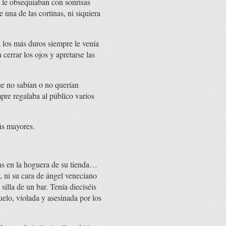
s le obsequiaban con sonrisas
una de las cortinas, ni siquiera
 los más duros siempre le venía
cerrar los ojos y apretarse las
que no sabían o no querían
re regalaba al público varios
más mayores.
as en la hoguera de su tienda…
a, ni su cara de ángel veneciano
illa de un bar. Tenía dieciséis
uelo, violada y asesinada por los