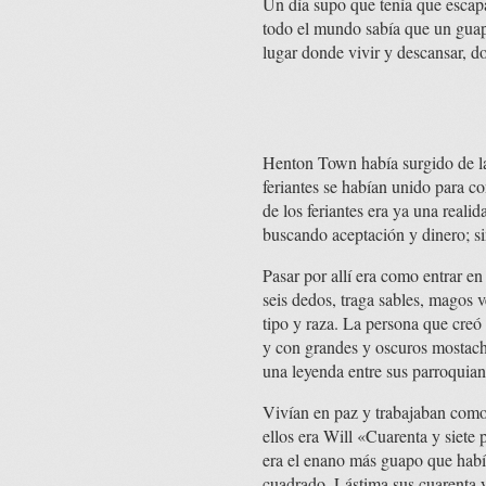
Un día supo que tenía que escapa
todo el mundo sabía que un guapo
lugar donde vivir y descansar, d
Henton Town había surgido de la
feriantes se habían unido para c
de los feriantes era ya una real
buscando aceptación y dinero; sin
Pasar por allí era como entrar e
seis dedos, traga sables, magos 
tipo y raza. La persona que creó
y con grandes y oscuros mostacho
una leyenda entre sus parroquian
Vivían en paz y trabajaban como 
ellos era Will «Cuarenta y siet
era el enano más guapo que habí
cuadrado. Lástima sus cuarenta y