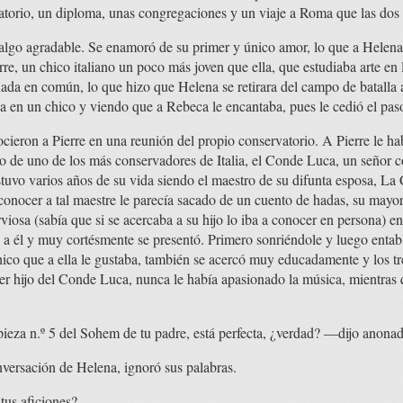
atorio, un diploma, unas congregaciones y un viaje a Roma que las dos 
algo agradable. Se enamoró de su primer y único amor, lo que a Helena
rre, un chico italiano un poco más joven que ella, que estudiaba arte en 
ada en común, lo que hizo que Helena se retirara del campo de batalla a
ba en un chico y viendo que a Rebeca le encantaba, pues le cedió el p
ron a Pierre en una reunión del propio conservatorio. A Pierre le hab
ecto de uno de los más conservadores de Italia, el Conde Luca, un señor 
Estuvo varios años de su vida siendo el maestro de su difunta esposa, L
conocer a tal maestre le parecía sacado de un cuento de hadas, su may
erviosa (sabía que si se acercaba a su hijo lo iba a conocer en persona) 
 a él y muy cortésmente se presentó. Primero sonriéndole y luego entab
hico que a ella le gustaba, también se acercó muy educadamente y los 
 ser hijo del Conde Luca, nunca le había apasionado la música, mientras
ieza n.º 5 del Sohem de tu padre, está perfecta, ¿verdad? —dijo anona
onversación de Helena, ignoró sus palabras.
us aficiones?