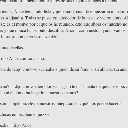
echo nada, solamente reunir a tres de sus mejores amigas a merendar.
rienda, Alice tenía todo listo y preparado, cuando empezaron a llegar s
mo Alejandra. Todas se pusieron alrededor de la mesa y vieron cómo Al
 éste es el motivo por el que os he reunido, esto que ahora os muestro n
os y que nunca han sabido descifrar. Ahora, con vuestra ayuda, vamos a
hasta su completa visualización.
una de ellas.
dijo Alice con sarcasmo.
veía de reojo cómo se acercaba alguien de su familia, su abuela. La ancia
ván? —dijo con voz temblorosa—, ¿no te das cuenta de que a ese puzzle
?, ¿ni el cómo ha llegado a nuestras manos?
 un simple puzzle de nuestros antepasados, ¿qué nos puede hacer?
 chicas empezaban el puzzle.
pedí? —dijo Alice.