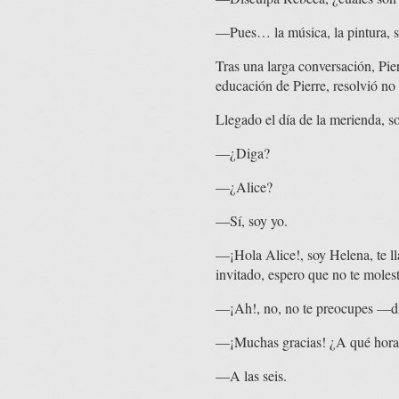
—Pues… la música, la pintura, so
Tras una larga conversación, Pie
educación de Pierre, resolvió no
Llegado el día de la merienda, so
—¿Diga?
—¿Alice?
—Sí, soy yo.
—¡Hola Alice!, soy Helena, te 
invitado, espero que no te moles
—¡Ah!, no, no te preocupes —dij
—¡Muchas gracias! ¿A qué hora 
—A las seis.