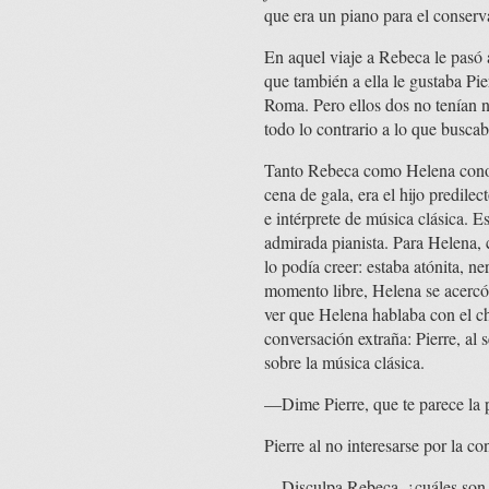
que era un piano para el conserv
En aquel viaje a Rebeca le pasó 
que también a ella le gustaba Pie
Roma. Pero ellos dos no tenían n
todo lo contrario a lo que busca
Tanto Rebeca como Helena conocie
cena de gala, era el hijo predil
e intérprete de música clásica. 
admirada pianista. Para Helena, 
lo podía creer: estaba atónita, n
momento libre, Helena se acercó
ver que Helena hablaba con el c
conversación extraña: Pierre, al
sobre la música clásica.
—Dime Pierre, que te parece la p
Pierre al no interesarse por la c
—Disculpa Rebeca, ¿cuáles son t