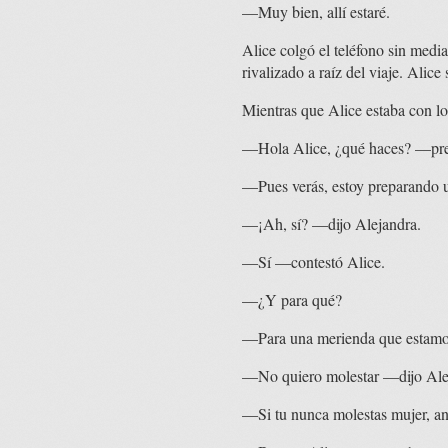
—Muy bien, allí estaré.
Alice colgó el teléfono sin medi
rivalizado a raíz del viaje. Alic
Mientras que Alice estaba con los
—Hola Alice, ¿qué haces? —pre
—Pues verás, estoy preparando u
—¡Ah, sí? —dijo Alejandra.
—Sí —contestó Alice.
—¿Y para qué?
—Para una merienda que estamos 
—No quiero molestar —dijo Alej
—Si tu nunca molestas mujer, and