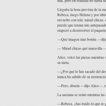
mal, pero en realidad no había h
Llegaba la hora prevista de la me
Rebeca, luego Helena y por últi
envuelto con tela: mirad chicas,
puzzle que tenían mis antepasad
empezó a desenvolver el paquete 
—Qué imagen más bonita —dijo 
— Mirad chicas qué maravilla —
Alice, volcó las piezas mientras 
su nieta.
—¿Por qué lo has sacado del des
nunca ha sabido de su existencia
—Pero, abuela —dijo Alice—, es
La anciana se sentó mientras las
—Rebeca, ¿has traído lo que te 