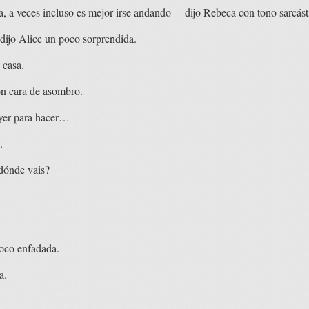
a, a veces incluso es mejor irse andando —dijo Rebeca con tono sarcást
ijo Alice un poco sorprendida.
 casa.
n cara de asombro.
yer para hacer…
.
dónde vais?
oco enfadada.
a.