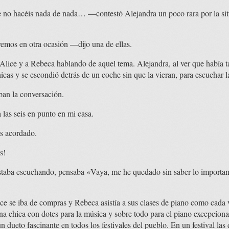
 no hacéis nada de nada… —contestó Alejandra un poco rara por la situ
mos en otra ocasión —dijo una de ellas.
Alice y a Rebeca hablando de aquel tema. Alejandra, al ver que había 
hicas y se escondió detrás de un coche sin que la vieran, para escuchar
ban la conversación.
as seis en punto en mi casa.
s acordado.
s!
estaba escuchando, pensaba «Vaya, me he quedado sin saber lo important
ce se iba de compras y Rebeca asistía a sus clases de piano como cada 
 chica con dotes para la música y sobre todo para el piano excepcional
 dueto fascinante en todos los festivales del pueblo. En un festival las