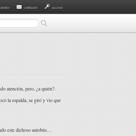
eatorio
contacto
acceso
ndo atención, pero, ¿a quién?.
ocó la espalda, se giró y vio que
rando este dichoso autobús…