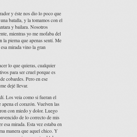
ador y éste nos dio lo poco que
na batalla, y la tomamos con el
tara y bailara. Nosotros
ente, mientras yo me mofaba del
n la pierna que apenas sentí. Me
n esa mirada vino la gran
cer lo que quieras, cualquier
tivos para ser cruel porque es
 de cobardes. Pero en ese
me dejé llevar.
í. Los veía como si fueran el
e apena el corazón. Vuelven las
raron con miedo y dolor. Luego
convencido de lo correcto de mis
r esa mirada. Esta vez estaba en
isma manera que aquel chico. Y