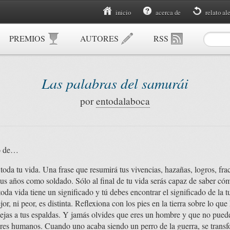
inicio
acerca de
relato al
PREMIOS
AUTORES
RSS
Las palabras del samurái
por
entodalaboca
no de…
toda tu vida. Una frase que resumirá tus vivencias, hazañas, logros, fra
tus años como soldado. Sólo al final de tu vida serás capaz de saber cóm
a vida tiene un significado y tú debes encontrar el significado de la tu
or, ni peor, es distinta. Reflexiona con los pies en la tierra sobre lo qu
dejas a tus espaldas. Y jamás olvides que eres un hombre y que no puedes
res humanos. Cuando uno acaba siendo un perro de la guerra, se transf