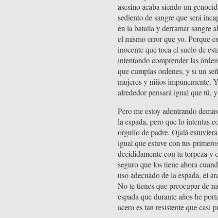
asesino acaba siendo un genocid
sediento de sangre que será incapa
en la batalla y derramar sangre 
el mismo error que yo. Porque e
inocente que toca el suelo de es
intentando comprender las órdene
que cumplas órdenes, y si un señ
mujeres y niños impunemente. Y 
alrededor pensará igual que tú, y
Pero me estoy adentrando demasi
la espada, pero que lo intentas 
orgullo de padre. Ojalá estuvier
igual que estuve con tus primero
decididamente con tu torpeza y co
seguro que los tiene ahora cuando
uso adecuado de la espada, el ar
No te tienes que preocupar de na
espada que durante años he port
acero es tan resistente que casi p