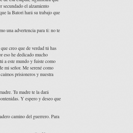
r secundado el alzamiento
que la Batori hará su trabajo que
mo una advertencia para ti: no te
s que creo que de verdad tú has
por eso he dedicado mucho
tú a este mundo y fuiste como
o de mi señor. Me serené como
 caímos prisioneros y nuestra
 madre. Tu madre te la dará
contenidas. Y espero y deseo que
dadero camino del guerrero. Para