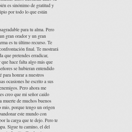
bién es sinónimo de gratitud y
ipio por todo lo que están
sagradable para tu alma. Pero
 un gran orador y un gran
arma es tu último recurso. Te
confrontación final. Te mostrará
a que pretendes erradicar,
r que hace falta algo más que
señores se hubieran entendido
é para honrar a nuestros
as ocasiones he escrito a sus
r enemigos. Pero ahora me
es creo que mi señor caído
 la muerte de muchos buenos
jo mío, porque tengo un origen
 abandonar este mundo con
or la carga que te dejo. Pero te
mpa. Sigue tu camino, el del