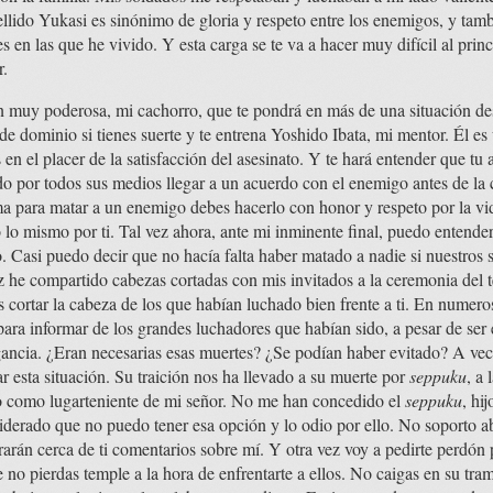
pellido Yukasi es sinónimo de gloria y respeto entre los enemigos, y tam
en las que he vivido. Y esta carga se te va a hacer muy difícil al princ
r.
 muy poderosa, mi cachorro, que te pondrá en más de una situación de
de dominio si tienes suerte y te entrena Yoshido Ibata, mi mentor. Él es
en el placer de la satisfacción del asesinato. Y te hará entender que tu 
do por todos sus medios llegar a un acuerdo con el enemigo antes de la 
a para matar a un enemigo debes hacerlo con honor y respeto por la vid
lo mismo por ti. Tal vez ahora, ante mi inminente final, puedo entende
. Casi puedo decir que no hacía falta haber matado a nadie si nuestros 
z he compartido cabezas cortadas con mis invitados a la ceremonia del t
cortar la cabeza de los que habían luchado bien frente a ti. En numeros
ara informar de los grandes luchadores que habían sido, a pesar de se
ancia. ¿Eran necesarias esas muertes? ¿Se podían haber evitado? A vec
r esta situación. Su traición nos ha llevado a su muerte por
seppuku
, a
o como lugarteniente de mi señor. No me han concedido el
seppuku
, hi
iderado que no puedo tener esa opción y lo odio por ello. No soporto
arán cerca de ti comentarios sobre mí. Y otra vez voy a pedirte perdón p
no pierdas temple a la hora de enfrentarte a ellos. No caigas en su tra