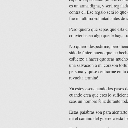
es un arma digna, y será regal
contra él. Ese regalo será lo qu
fue mi última voluntad antes de 
Pero quiero que sepas que esta ca
conviertas en algo que te haga od
No quiero despedirme, pero tiene
sido lo único bueno que he hech
esfuerzo a hacer que seas mucho
una salvación a mi corazón tortu
persona y quise centrarme en tu 
revuelta terminó.
Ya estoy escuchando los pasos de
cuando crea que eres lo suficie
seas un hombre feliz durante toda
Estas palabras son para alentart
mí el camino del guerrero está l