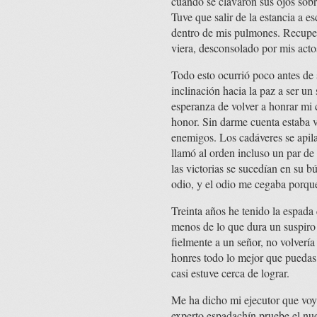
cuando se clavaron sus ojos sobr
Tuve que salir de la estancia a e
dentro de mis pulmones. Recuper
viera, desconsolado por mis act
Todo esto ocurrió poco antes de
inclinación hacia la paz a ser un
esperanza de volver a honrar mi 
honor. Sin darme cuenta estaba 
enemigos. Los cadáveres se apil
llamó al orden incluso un par de
las victorias se sucedían en su 
odio, y el odio me cegaba porqu
Treinta años he tenido la espada
menos de lo que dura un suspiro 
fielmente a un señor, no volvería
honres todo lo mejor que puedas
casi estuve cerca de lograr.
Me ha dicho mi ejecutor que voy 
experto espadachín pruebe el nue