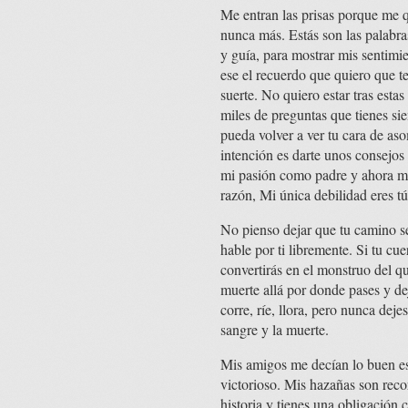
Me entran las prisas porque me 
nunca más. Estás son las palabra
y guía, para mostrar mis sentimie
ese el recuerdo que quiero que t
suerte. No quiero estar tras estas
miles de preguntas que tienes si
pueda volver a ver tu cara de a
intención es darte unos consejos
mi pasión como padre y ahora me 
razón, Mi única debilidad eres tú
No pienso dejar que tu camino sea
hable por ti libremente. Si tu cue
convertirás en el monstruo del q
muerte allá por donde pases y dej
corre, ríe, llora, pero nunca dej
sangre y la muerte.
Mis amigos me decían lo buen e
victorioso. Mis hazañas son reco
historia y tienes una obligación