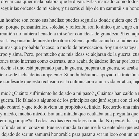
obviar cualquier mala palabra que te digan. Estás marcado como todos e
 seguir las órdenes de mi señor, y tú serás el hijo de un samurái sin hono
e un hombre son como sus huellas: puedes seguirlas donde quiera que él
o, porque pensamientos, soledad y reflexión son lo único que tengo en 
a reunión no hubiera llenado a mi señor con ideas de grandeza. Si en aqu
ar la expansión de nuestro territorio. Si en aquella comida no hubiera a
su más que probable fracaso, a modo de provocación. Soy un estratega,
erpo y alma. Pero, por mucho que mis ideas se alejaran de la guerra, c
iones tanto internas como externas, uno acaba dejándose llevar por los
decir, si uno está preparado para la guerra, prepara un guerra, se acaba
rio o se le tacha de incompetente. Si no hubiéramos apoyado la traición 
de confesarte que esta reclusión es la culminación a una vida errática, hi
 mío? ¿Cuánto sufrimiento he dejado a mi paso? ¿Cuántos han caído a m
 guerra. He faltado a algunos de los principios que juré seguir con el so
ajo control y que todo tuviera un propósito definido. Recuerdo una mira
lor y miedo, mucho miedo. Era una mirada que ocultaba una pregunta qu
era: «¿por qué?». Todos los días recuerdo esa mirada. No pensé, hasta
profunda en mi corazón. Fue esa mirada la que me hizo entender que e
a dejado de ser un samurái honorable para pasar a ser un loco con un a