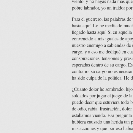
viento, y no hagas nada más que 
pobre labrador, yo un traidor por
Para el guerrero, las palabras d
hasta aquí. Lo he meditado much
llegado hasta aquí. Si en aquell
convencido a mis iguales de apoy
nuestro enemigo a sabiendas de 
cargo, y a eso me dediqué en cu
conspiraciones, tensiones y pres
esperadas dentro de su cargo. Es 
contrario, su cargo no es necesa
ha sido culpa de la política. He 
¿Cuánto dolor he sembrado, hijo
soldados por jugar el juego de la
puedo decir que estuviera todo b
de odio, rabia, frustración, do
estábamos viendo. Esa pregunta 
hubiera causado una herida tan 
mis acciones y que por eso habí