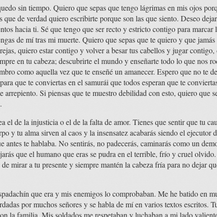
quedo sin tiempo. Quiero que sepas que tengo lágrimas en mis ojos por
s que de verdad quiero escribirte porque son las que siento. Deseo dej
ntos hacia ti. Sé que tengo que ser recto y estricto contigo para marcar 
engas de mí tras mi muerte. Quiero que sepas que te quiero y que jamás
 rejas, quiero estar contigo y volver a besar tus cabellos y jugar contigo
empre en tu cabeza; descubrirte el mundo y enseñarte todo lo que nos ro
sombro como aquella vez que te enseñé un amanecer. Espero que no te de
 para que te conviertas en el samurái que todos esperan que te convierta
arrepiento. Si piensas que te muestro debilidad con esto, quiero que se
.
 el de la injusticia o el de la falta de amor. Tienes que sentir que tu ca
rpo y tu alma sirven al caos y la insensatez acabarás siendo el ejecutor d
ue antes te hablaba. No sentirás, no padecerás, caminarás como un dem
arás que el humano que eras se pudra en el terrible, frío y cruel olvido.
es de mirar a tu presente y siempre mantén la cabeza fría para no dejar q
spadachín que era y mis enemigos lo comprobaban. Me he batido en mu
rdadas por muchos señores y se habla de mí en varios textos escritos. Tu
 con la familia. Mis soldados me respetaban y luchaban a mi lado valien