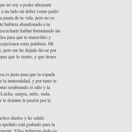
que no voy a poder abrazarte
ar a un lado mi deber como padre
la pauta de tu vida, pero no es
 te hubiera abandonado a tu
, escucharte hablar formulando las
dea para que te maravilles y
cepcionen estas palabras. Mi
s, pero me he dejado llevar por
pas que lo siento, y que tienes
usa es justa para que tu espada
e la inmoralidad, y por tanto te
onio sembrando el odio y la
 Lucha, sangra, sufre, suda,
ue te domine la pasión por la
chos duelos y he salido
 apellido está grabado para la
temente. Ellos hubieran dado su