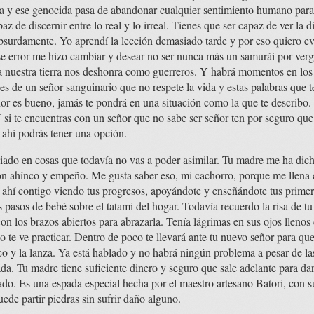
a y ese genocida pasa de abandonar cualquier sentimiento humano para
z de discernir entre lo real y lo irreal. Tienes que ser capaz de ver la di
absurdamente. Yo aprendí la lección demasiado tarde y por eso quiero ev
se error me hizo cambiar y desear no ser nunca más un samurái por ver
ta nuestra tierra nos deshonra como guerreros. Y habrá momentos en los 
s de un señor sanguinario que no respete la vida y estas palabras que t
or es bueno, jamás te pondrá en una situación como la que te describo.
si te encuentras con un señor que no sabe ser señor ten por seguro que
 ahí podrás tener una opción.
ado en cosas que todavía no vas a poder asimilar. Tu madre me ha dich
con ahínco y empeño. Me gusta saber eso, mi cachorro, porque me llena 
a ahí contigo viendo tus progresos, apoyándote y enseñándote tus prime
s pasos de bebé sobre el tatami del hogar. Todavía recuerdo la risa de 
n los brazos abiertos para abrazarla. Tenía lágrimas en sus ojos llenos 
 te ve practicar. Dentro de poco te llevará ante tu nuevo señor para que 
co y la lanza. Ya está hablado y no habrá ningún problema a pesar de la
da. Tu madre tiene suficiente dinero y seguro que sale adelante para dar
ado. Es una espada especial hecha por el maestro artesano Batori, con 
uede partir piedras sin sufrir daño alguno.