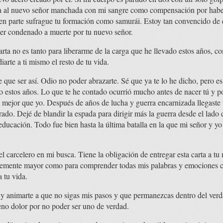
ada al nuevo señor manchada con mi sangre como compensación por habe
e en parte sufrague tu formación como samurái. Estoy tan convencido de 
ser condenado a muerte por tu nuevo señor.
rta no es tanto para liberarme de la carga que he llevado estos años, co
iarte a ti mismo el resto de tu vida.
 que ser así. Odio no poder abrazarte. Sé que ya te lo he dicho, pero e
o estos años. Lo que te he contado ocurrió mucho antes de nacer tú y 
 mejor que yo. Después de años de lucha y guerra encarnizada llegaste 
rado. Dejé de blandir la espada para dirigir más la guerra desde el lad
educación. Todo fue bien hasta la última batalla en la que mi señor y yo
l carcelero en mi busca. Tiene la obligación de entregar esta carta a tu
ntemente mayor como para comprender todas mis palabras y emociones 
 tu vida.
e y animarte a que no sigas mis pasos y que permanezcas dentro del ver
leno dolor por no poder ser uno de verdad.