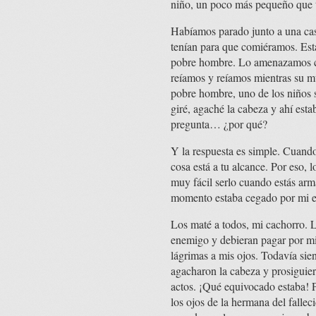
niño, un poco más pequeño que 
Habíamos parado junto a una cas
tenían para que comiéramos. Es
pobre hombre. Lo amenazamos con
reíamos y reíamos mientras su m
pobre hombre, uno de los niños s
giré, agaché la cabeza y ahí esta
pregunta… ¿por qué?
Y la respuesta es simple. Cuando
cosa está a tu alcance. Por eso, 
muy fácil serlo cuando estás arm
momento estaba cegado por mi enf
Los maté a todos, mi cachorro. L
enemigo y debieran pagar por mis
lágrimas a mis ojos. Todavía sie
agacharon la cabeza y prosiguiero
actos. ¡Qué equivocado estaba! P
los ojos de la hermana del falle