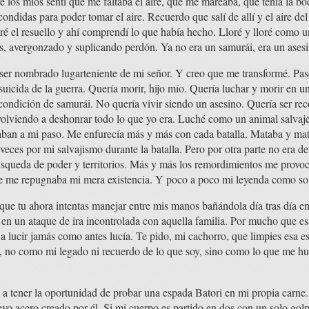
e los míos sentí que me faltaba el aire, que me mareaba, que tenía la 
scondidas para poder tomar el aire. Recuerdo que salí de allí y el aire d
é el resuello y ahí comprendí lo que había hecho. Lloré y lloré como 
os, avergonzado y suplicando perdón. Ya no era un samurái, era un ases
 ser nombrado lugarteniente de mi señor. Y creo que me transformé. Pa
 suicida de la guerra. Quería morir, hijo mío. Quería luchar y morir en 
condición de samurái. No quería vivir siendo un asesino. Quería ser re
volviendo a deshonrar todo lo que yo era. Luché como un animal salvaj
aban a mi paso. Me enfurecía más y más con cada batalla. Mataba y ma
 veces por mi salvajismo durante la batalla. Pero por otra parte no er
búsqueda de poder y territorios. Más y más los remordimientos me provoca
e me repugnaba mi mera existencia. Y poco a poco mi leyenda como so
 que tu ahora intentas manejar entre mis manos bañándola día tras día e
en un ataque de ira incontrolada con aquella familia. Por mucho que esa
 a lucir jamás como antes lucía. Te pido, mi cachorro, que limpies esa e
, no como mi legado ni recuerdo de lo que soy, sino como lo que me hu
a tener la oportunidad de probar una espada Batori en mi propia carne
vo acero creado por él. Si mi cuerpo es partido en dos con un solo golp