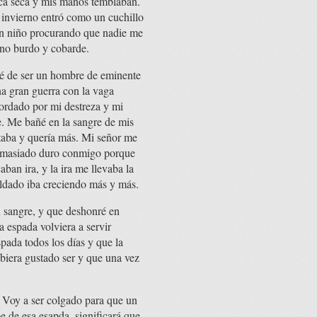
boca seca y mis manos temblaban.
el invierno entró como un cuchillo
un niño procurando que nadie me
ino burdo y cobarde.
sé de ser un hombre de eminente
una gran guerra con la vaga
cordado por mi destreza y mi
e. Me bañé en la sangre de mis
taba y quería más. Mi señor me
a demasiado duro conmigo porque
ban ira, y la ira me llevaba la
ldado iba creciendo más y más.
n sangre, y que deshonré en
 espada volviera a servir
spada todos los días y que la
biera gustado ser y que una vez
. Voy a ser colgado para que un
e de esa esapda, significará que