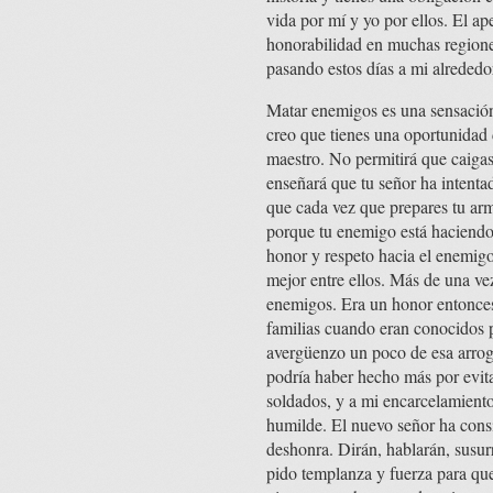
vida por mí y yo por ellos. El a
honorabilidad en muchas regiones 
pasando estos días a mi alrededo
Matar enemigos es una sensación
creo que tienes una oportunidad 
maestro. No permitirá que caigas 
enseñará que tu señor ha intenta
que cada vez que prepares tu arm
porque tu enemigo está haciendo 
honor y respeto hacia el enemigo
mejor entre ellos. Más de una ve
enemigos. Era un honor entonces 
familias cuando eran conocidos p
avergüenzo un poco de esa arrog
podría haber hecho más por evita
soldados, y a mi encarcelamient
humilde. El nuevo señor ha cons
deshonra. Dirán, hablarán, susurr
pido templanza y fuerza para que 