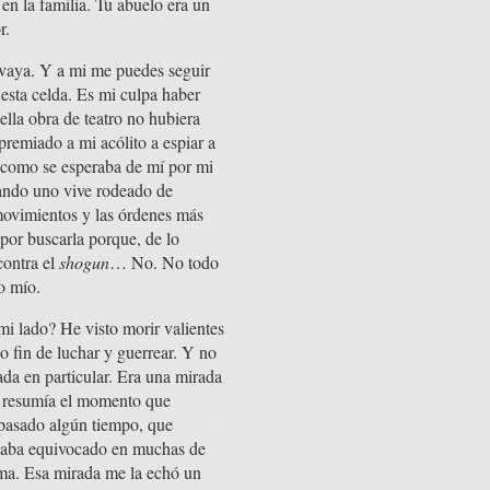
n la familia. Tu abuelo era un
r.
 vaya. Y a mi me puedes seguir
esta celda. Es mi culpa haber
ella obra de teatro no hubiera
premiado a mi acólito a espiar a
 como se esperaba de mí por mi
uando uno vive rodeado de
 movimientos y las órdenes más
 por buscarla porque, de lo
contra el
shogun
… No. No todo
jo mío.
i lado? He visto morir valientes
lo fin de luchar y guerrear. Y no
da en particular. Era una mirada
e resumía el momento que
 pasado algún tiempo, que
staba equivocado en muchas de
rma. Esa mirada me la echó un