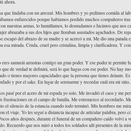
tú ahora.
a que lindaba con un arrozal. Mis hombres y yo pedimos comida al labr
tábamos enfurecidos porque habíamos perdido muchos compañeros tras u
 nuestras armas, lo humillamos, lo desnudamos e hicimos que nos can
ujer abrazaba a sus dos hijos que lloraban asustados agachados. De rep
e escapó del abrazo de su madre y se acercó a mí. Me dio una patada e
ba esa mirada. Cruda, cruel pero cristalina, limpia y clarificadora. Y co
 eres samurái arrastras contigo un gran poder. Y ese poder te permite ha
lo que de verdad te definirá, será lo que hagas con ese poder. No hay mo
ado o tienes mayores capacidades que la persona que tienes delante. Es
ado y por el sake. En lugar de serenarme y recordar cuál era mi sitio, 
os pasé por el acero de mi espada yo solo. Me invadió el caos y me perd
 frustraciones en el campo de batalla. Me estremezco al recordarlo. M
nto el silencio de la estancia cuando todo terminó. Mis hombres me mi
n el viaje. Yo les seguí a distancia incapaz de articular palabra, pero 
ocos años después, durante el funeral de un compañero caído volví a ve
cido. Recuerdo que nos miró a todos los soldados allí presentes de la m