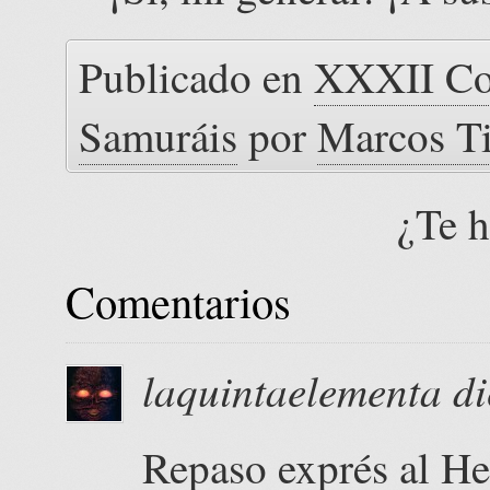
Publicado en
XXXII Con
Samuráis
por
Marcos T
¿Te 
Comentarios
laquintaelementa
di
Repaso exprés al He