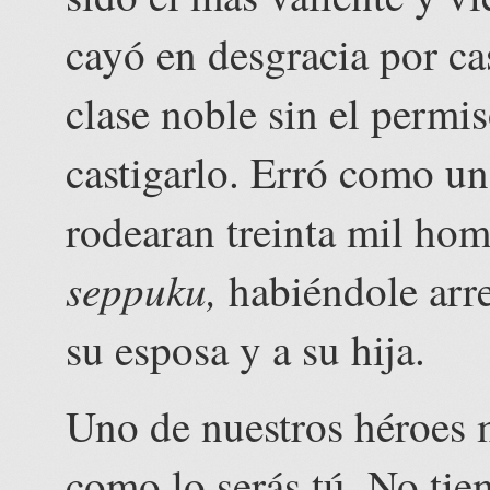
cayó en desgracia por ca
clase noble sin el permi
castigarlo. Erró como un 
rodearan treinta mil hom
seppuku,
habiéndole arr
su esposa y a su hija.
Uno de nuestros héroes 
como lo serás tú. No tiem