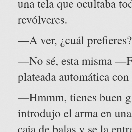
una tela que ocultaba to
revólveres.
—A ver, ¿cuál prefieres?
—No sé, esta misma —Fe
plateada automática con
—Hmmm, tienes buen g
introdujo el arma en una
caja de balas y se la ent