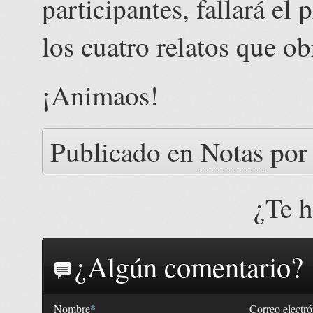
participantes, fallará e
los cuatro relatos que ob
¡Animaos!
Publicado en
Notas
po
¿Te 
¿Algún comentario?
*
Nombre
Correo electr