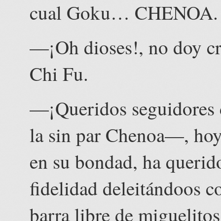
cual Goku… CHENOA.
—¡Oh dioses!, no doy c
Chi Fu.
—¡Queridos seguidores 
la sin par Chenoa—, hoy
en su bondad, ha querid
fidelidad deleitándoos c
barra libre de miguelitos