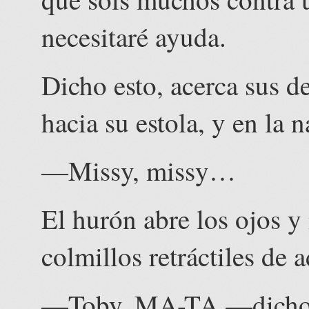
necesitaré ayuda.
Dicho esto, acerca sus d
hacia su estola, y en la 
—Missy, missy…
El hurón abre los ojos y
colmillos retráctiles de
—Toby, MA-TA —dicho lo