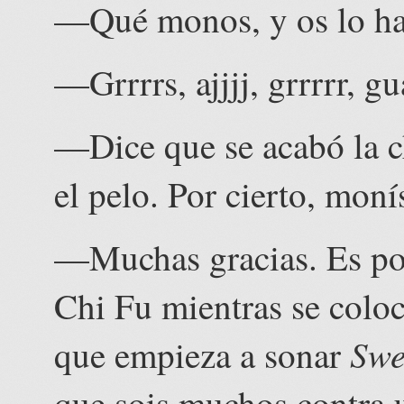
—Qué monos, y os lo hab
—Grrrrs, ajjjj, grrrrr, gu
—Dice que se acabó la ch
el pelo. Por cierto, mon
—Muchas gracias. Es por
Chi Fu mientras se coloc
Swe
que empieza a sonar
que sois muchos contra 