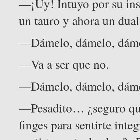
—¡Uy! Intuyo por su insi
un tauro y ahora un dua
—Dámelo, dámelo, dá
—Va a ser que no.
—Dámelo, dámelo, dá
—Pesadito… ¿seguro que
finges para sentirte int