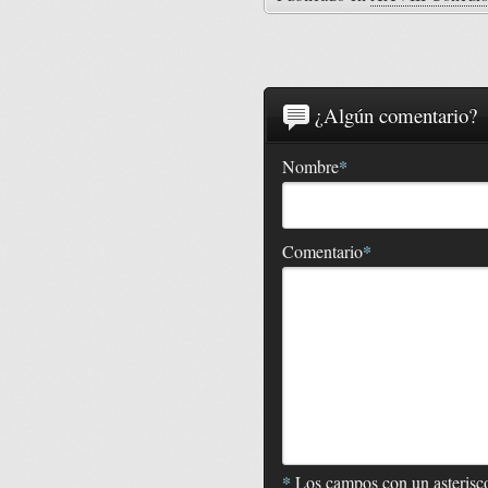
¿Algún comentario?
*
Nombre
*
Comentario
*
Los campos con un asterisco