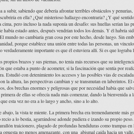
a a subir, sabiendo que debería afrontar terribles obstáculos y penurias
scubriría en ella? ¿Qué misterioso hallazgo encontraría? ¿Y qué sentid
 cima, pero incluso la nada suponía un desafío: sus huellas serían las p
ie había estado antes, después vendrían todos los demás. Y él habría sid
 El mundo no cambiaría gran cosa por este hecho, desde luego. Sin emb
idad, porque establece una unión entre todas las personas, un vínculo 
 verdaderamente importante es que él estuviera allí. Si es que lograba l
s propios brazos y sus piernas, no tenía más recursos que su inteligenci
ón que estaba a punto de acometer, si la fascinación que sentía por real
iera. Estudió con detenimiento los accesos y las posibles vías de escala
on la altura, las perspectivas cambian y se transmutan en laberintos. El 
os, dos brechas enormes y peligrosas que por necesidad había que salvar
 primera de ellas se ofrecía nada más comenzar, dando la bienvenida a l
que esta vez no era a lo largo y ancho, sino a lo alto.
 abajo, la vista te miente. La primera brecha era tremendamente más gr
lo recio a lo bestia, agarrándose adonde pudiera e izando su propio peso
urallón traicionero, plagado de profundas hendiduras como trampas en 
ra opuesta no menos amenazante, con una abismal caída hacia un valle,