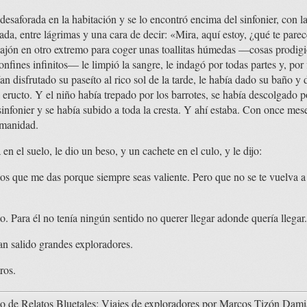
saforada en la habitación y se lo encontró encima del sinfonier, con 
rada, entre lágrimas y una cara de decir: «Mira, aquí estoy, ¿qué te pa
ajón en otro extremo para coger unas toallitas húmedas —cosas prodigi
nfines infinitos— le limpió la sangre, le indagó por todas partes y, por f
 disfrutado su paseíto al rico sol de la tarde, le había dado su baño y 
 eructo. Y el niño había trepado por los barrotes, se había descolgado 
 sinfonier y se había subido a toda la cresta. Y ahí estaba. Con once me
umanidad.
n el suelo, le dio un beso, y un cachete en el culo, y le dijo:
s que me das porque siempre seas valiente. Pero que no se te vuelva a oc
o. Para él no tenía ningún sentido no querer llegar adonde quería llegar.
han salido grandes exploradores.
ros.
de Relatos Bluetales: Viajes de exploradores
por
Marcos Tizón Dami