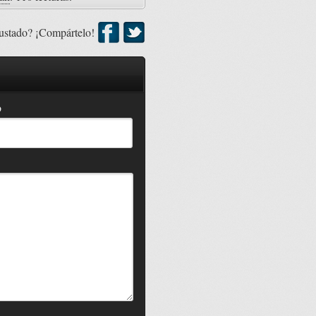
ustado? ¡Compártelo!
b