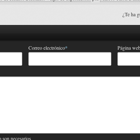
¿Te ha g
*
Correo electrónico
Página we
 son necesarios