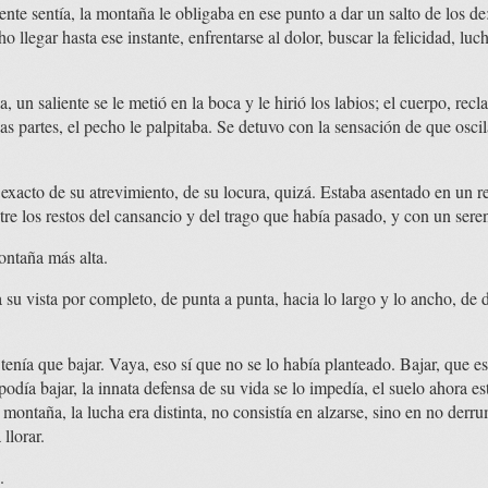
nte sentía, la montaña le obligaba en ese punto a dar un salto de los de: 
 llegar hasta ese instante, enfrentarse al dolor, buscar la felicidad, lu
a, un saliente se le metió en la boca y le hirió los labios; el cuerpo, rec
as partes, el pecho le palpitaba. Se detuvo con la sensación de que osci
 exacto de su atrevimiento, de su locura, quizá. Estaba asentado en un re
ntre los restos del cansancio y del trago que había pasado, y con un ser
ontaña más alta.
su vista por completo, de punta a punta, hacia lo largo y lo ancho, de d
enía que bajar. Vaya, eso sí que no se lo había planteado. Bajar, que es 
día bajar, la innata defensa de su vida se lo impedía, el suelo ahora es
 montaña, la lucha era distinta, no consistía en alzarse, sino en no derr
llorar.
.