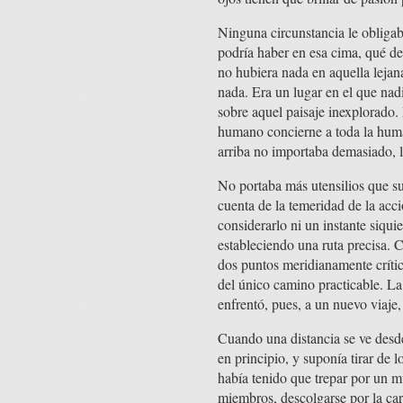
Ninguna circunstancia le obligab
podría haber en esa cima, qué de
no hubiera nada en aquella lejana
nada. Era un lugar en el que nad
sobre aquel paisaje inexplorado.
humano concierne a toda la human
arriba no importaba demasiado, lo
No portaba más utensilios que su
cuenta de la temeridad de la acci
considerarlo ni un instante siqu
estableciendo una ruta precisa. C
dos puntos meridianamente crític
del único camino practicable. La
enfrentó, pues, a un nuevo viaje, 
Cuando una distancia se ve desde
en principio, y suponía tirar de 
había tenido que trepar por un m
miembros, descolgarse por la ca