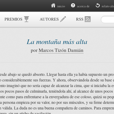
inicio
acerca de
relato al
PREMIOS
AUTORES
RSS
La montaña más alta
por
Marcos Tizón Damián
de abajo se quedó absorto. Llegar hasta ella ya había supuesto un prol
o considerablemente sus fuerzas. Y ahora, observándola desde su base en 
to imaginó que no sería capaz de alcanzar la cima, que si iniciaba la e
nos pocos pasos de culminarla, teniéndola ahí, al alcance de unos pocos
ente como para enfrentarse a la envergadura de ese coloso, quizá su peq
a persona empieza por su valor, no por sus músculos, y su firme determ
n válida. La duda no es una buena compañera de caminos. Para emprend
pura, sin un atisbo de vacilación.