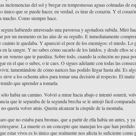
 las inclemencias del sol y bregar en tempestuosas aguas colmadas de e
 único que se puede hacer, en verdad, es tirar de corazón. Y el coraz
ira mucho. Como siempre hace.
 segura habiendo atravesado una pavorosa y agotadora subida. Miró hac
evar por un momento en las alas de su orgullo. E inmediatamente compren
de cuánto le quedaba. Y apareció el peor de los enemigos: el miedo. Lo
a en la sangre. Y no sabes cómo sacarlo de los latidos, y desde ellos se 
n un veneno que te paraliza. Sobre todo, cuando la solución no pasa por
gar en el que o subes, o te caes. O sigues adelante con todas las consec
vivir, lamentándote de cómo narices has podido llegar hasta ahí. Es algo
sirve a los ochenta años para tomar una decisión al respecto. El matiz d
tenido que aprender a tomarla.
ólo había un camino. Volvió a mirar hacia abajo e intentó sonreír, volvi
tancia que le separaba de la segunda brecha se le antojó fácil comparada
 no quería volver atrás. Quería alcanzar la cúspide de la montaña.
aro que no estaba para bromas, que a partir de ella había un antes, y ya 
 arriesgarse. La muerte es un concepto que manejan los que han perdido 
que estar vivos es lo único que realmente nos afecta lo suficiente como