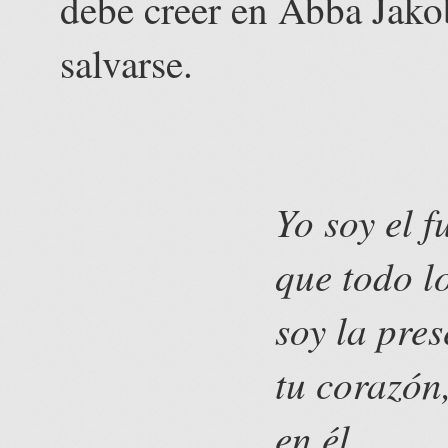
debe creer en Abba Jakob
salvarse.
Yo soy el 
que todo l
soy la pre
tu corazón
en él.