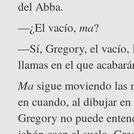
del Abba.
ma
—¿El vacío,
?
—Sí, Gregory, el vacío, 
llamas en el que acabará
Ma
sigue moviendo las m
en cuando, al dibujar en 
Gregory no puede entende
jabón caen al suelo. Gre